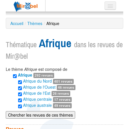
Le réseau
Accueil
/
Thèmes
/
Afrique
Soutien
Afrique
Listes
Thématique
dans les revues de
Mir@bel
Le thème
Afrique
est composé de
Recherche
Afrique
292 revues
avancée
Afrique du Nord
401 revues
EN
Afrique de l'Ouest
46 revues
ES
Afrique de l'Est
26 revues
Afrique centrale
17 revues
?
Afrique australe
49 revues
Chercher les revues de ces thèmes