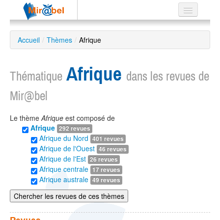
Le réseau
Accueil
/
Thèmes
/
Afrique
Soutien
Afrique
Listes
Thématique
dans les revues de
Mir@bel
Le thème
Afrique
est composé de
Recherche
Afrique
292 revues
avancée
Afrique du Nord
401 revues
EN
Afrique de l'Ouest
46 revues
ES
Afrique de l'Est
26 revues
Afrique centrale
17 revues
?
Afrique australe
49 revues
Chercher les revues de ces thèmes