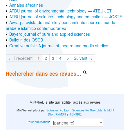
Annales africaines
ATBU journal of environmental technology — ATBU JET
ATBU journal of science, technology and education — JOSTE
Awraq : revista de análisis y pensamiento sobre el mundo
árabe e islámico contemporáneo
Bayero journal of pure and applied sciences
Bulletin des OSCB
Creative artist : A journal of theatre and media studies
← Précédent
1
2
3
4
5
Suivant →
Rechercher dans ces revues…
Mir@bel, le site qui facilite l'accès aux revues
Mir@bel est piloté par
Sciences Po Lyon
,
Sciences Po Grenoble
,
la MSH
Dijon/RNMSH
et
l'ENTPE
.
Personnalisation
: