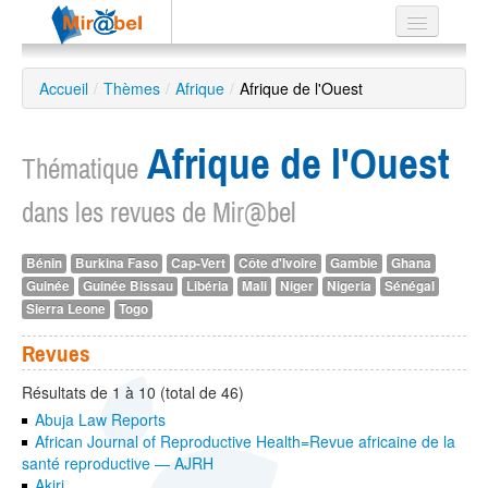
Le réseau
Accueil
/
Thèmes
/
Afrique
/
Afrique de l'Ouest
Soutien
Afrique de l'Ouest
Listes
Thématique
dans les revues de Mir@bel
Bénin
Burkina Faso
Cap-Vert
Côte d'Ivoire
Gambie
Ghana
Recherche
Guinée
Guinée Bissau
Libéria
Mali
Niger
Nigeria
Sénégal
avancée
Sierra Leone
Togo
EN
ES
Revues
?
Résultats de 1 à 10 (total de 46)
Abuja Law Reports
African Journal of Reproductive Health=Revue africaine de la
santé reproductive — AJRH
Akiri