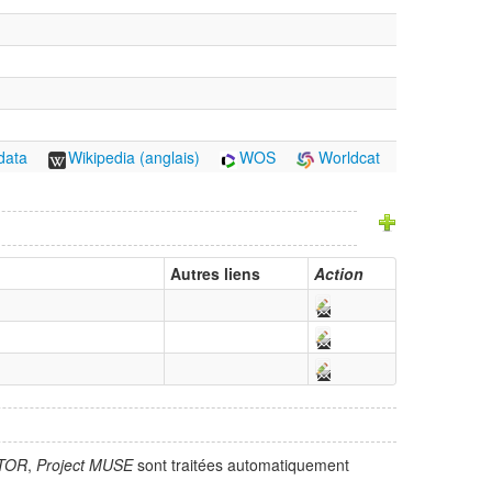
data
Wikipedia (anglais)
WOS
Worldcat
Autres liens
Action
TOR
,
Project MUSE
sont traitées automatiquement