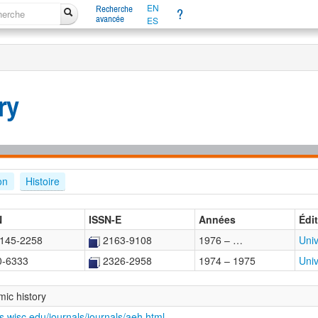
EN
Recherche
?
avancée
ES
ry
on
Histoire
N
ISSN-E
Années
Édi
145-2258
2163-9108
1976 – …
Univ
0-6333
2326-2958
1974 – 1975
Univ
mic history
s.wisc.edu/journals/journals/aeh.html