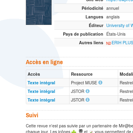
Périodicité
annuel
Langues
anglais
Éditeur
University of 
Pays de publication
États-Unis
Autres liens
ERIH PLU
Accès en ligne
Accès
Ressource
Modali
Texte intégral
Project MUSE
Restrei
Texte intégral
JSTOR
Restrei
Texte intégral
JSTOR
Restrei
Suivi
Cette revue n'est pas suivie par un partenaire de Mir@be
chaque jour. Les icônes
,
et
vous permettent de 