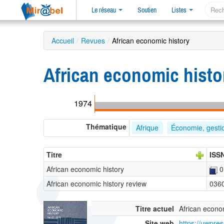
Le réseau
Soutien
Listes
Accueil
/
Revues
/
African economic history
African economic histo
1974
Thématique
Afrique
Économie, gesti
Titre
ISS
African economic history
0
African economic history review
036
Titre actuel
African econo
Site web
https://uwpres