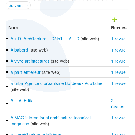
Suivant →
Nom
Revues
A + D. Architecture + Détail — A + D
(site web)
1 revue
A babord
(site web)
1 revue
A vivre architectures
(site web)
1 revue
a-part-entiere.fr
(site web)
1 revue
a-urba-Agence d'urbanisme Bordeaux Aquitaine
1 revue
(site web)
A.D.A. Edita
2
revues
A.MAG international architecture technical
1 revue
magazine
(site web)
a+t architecture publishers
1 revue