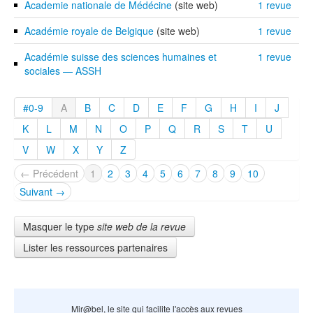
Academie nationale de Médécine
(site web)
1 revue
Académie royale de Belgique
(site web)
1 revue
Académie suisse des sciences humaines et
1 revue
sociales — ASSH
#0-9
A
B
C
D
E
F
G
H
I
J
K
L
M
N
O
P
Q
R
S
T
U
V
W
X
Y
Z
← Précédent
1
2
3
4
5
6
7
8
9
10
Suivant →
Masquer le type
site web de la revue
Lister les ressources partenaires
Mir@bel, le site qui facilite l'accès aux revues