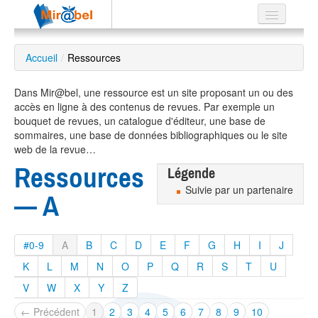
Le réseau
Accueil
/
Ressources
Soutien
Dans Mir@bel, une ressource est un site proposant un ou des
Listes
accès en ligne à des contenus de revues. Par exemple un
bouquet de revues, un catalogue d'éditeur, une base de
sommaires, une base de données bibliographiques ou le site
web de la revue…
Ressources
Légende
Recherche
avancée
Suivie par un partenaire
— A
EN
ES
#0-9
A
B
C
D
E
F
G
H
I
J
?
K
L
M
N
O
P
Q
R
S
T
U
V
W
X
Y
Z
← Précédent
1
2
3
4
5
6
7
8
9
10