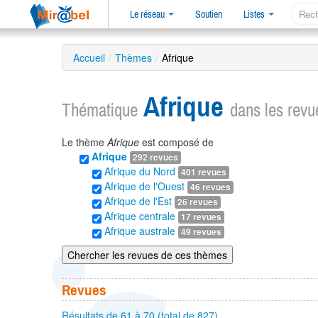
Le réseau
Soutien
Listes
Accueil
/
Thèmes
/
Afrique
Afrique
Thématique
dans les rev
Le thème
Afrique
est composé de
Afrique
292 revues
Afrique du Nord
401 revues
Afrique de l'Ouest
46 revues
Afrique de l'Est
26 revues
Afrique centrale
17 revues
Afrique australe
49 revues
Chercher les revues de ces thèmes
Revues
Résultats de 61 à 70 (total de 827)