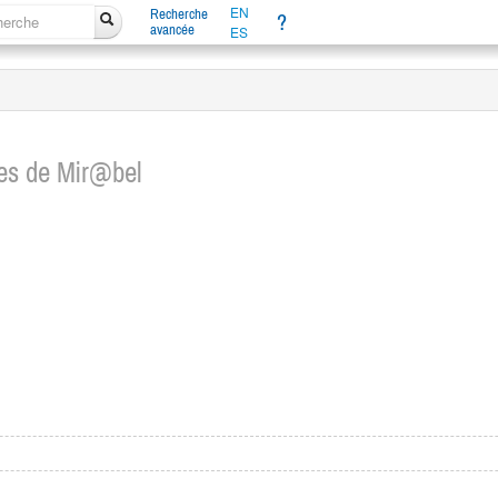
EN
Recherche
?
avancée
ES
ues de Mir@bel