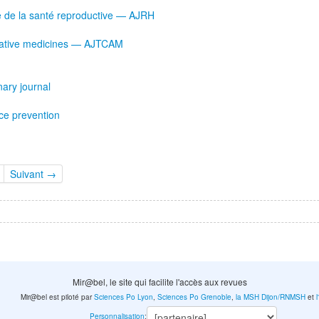
ne de la santé reproductive — AJRH
ernative medicines — AJTCAM
nary journal
nce prevention
Suivant →
Mir@bel, le site qui facilite l'accès aux revues
Mir@bel est piloté par
Sciences Po Lyon
,
Sciences Po Grenoble
,
la MSH Dijon/RNMSH
et
Personnalisation
: