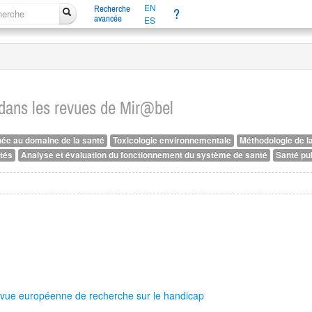
EN
Recherche
?
avancée
ES
dans les revues de Mir@bel
uée au domaine de la santé
Toxicologie environnementale
Méthodologie de l
tés
Analyse et évaluation du fonctionnement du système de santé
Santé pu
: revue européenne de recherche sur le handicap