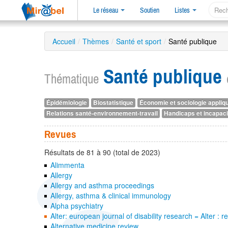
Le réseau
Soutien
Listes
Accueil
/
Thèmes
/
Santé et sport
/
Santé publique
Santé publique
Thématique
Épidémiologie
Biostatistique
Économie et sociologie appliq
Relations santé-environnement-travail
Handicaps et incapaci
Revues
Résultats de 81 à 90 (total de 2023)
Alimmenta
Allergy
Allergy and asthma proceedings
Allergy, asthma & clinical immunology
Alpha psychiatry
Alter: european journal of disability research = Alter 
Alternative medicine review