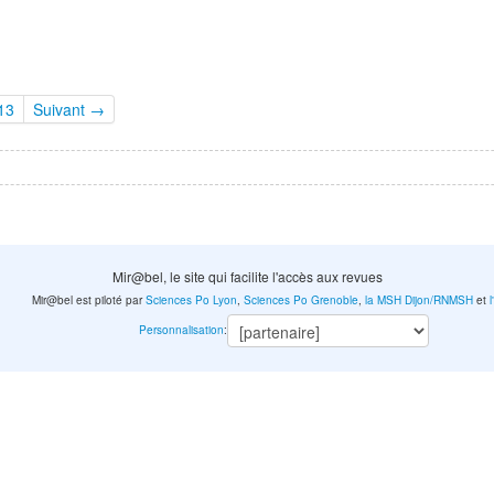
13
Suivant →
Mir@bel, le site qui facilite l'accès aux revues
Mir@bel est piloté par
Sciences Po Lyon
,
Sciences Po Grenoble
,
la MSH Dijon/RNMSH
et
Personnalisation
: