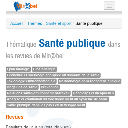
Le réseau
Accueil
/
Thèmes
/
Santé et sport
/
Santé publique
Soutien
Santé publique
Listes
Thématique
dans
les revues de Mir@bel
Épidémiologie
Biostatistique
Recherche
Économie et sociologie appliquée au domaine de la santé
avancée
Toxicologie environnementale
Méthodologie de la recherche clinique
EN
Inégalités de santé
Prévention
ES
Relations santé-environnement-travail
Handicaps et incapacités
Analyse et évaluation du fonctionnement du système de santé
?
Santé publique dans les pays en développement
Revues
Résultats de 31 à 40 (total de 2023)