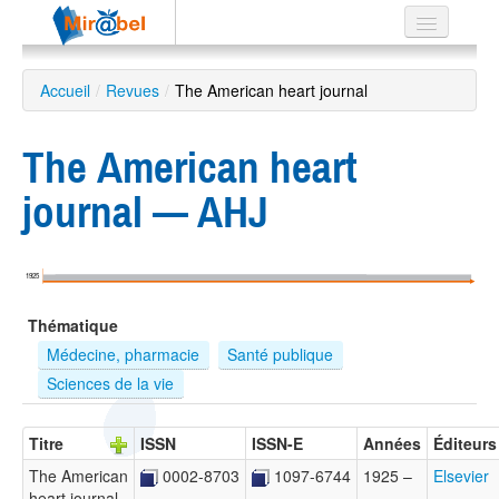
Le réseau
Accueil
/
Revues
/
The American heart journal
Soutien
The American heart
Listes
journal — AHJ
Recherche
1925
avancée
Thématique
EN
ES
Médecine, pharmacie
Santé publique
Sciences de la vie
?
Titre
ISSN
ISSN-E
Années
Éditeurs
The American
0002-8703
1097-6744
1925 –
Elsevier
heart journal
…