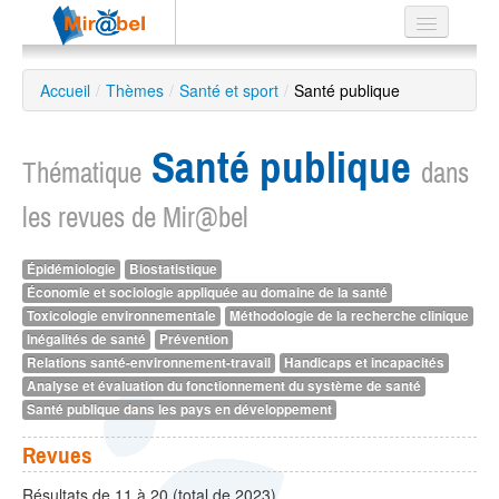
Le réseau
Accueil
/
Thèmes
/
Santé et sport
/
Santé publique
Soutien
Santé publique
Listes
Thématique
dans
les revues de Mir@bel
Épidémiologie
Biostatistique
Recherche
Économie et sociologie appliquée au domaine de la santé
avancée
Toxicologie environnementale
Méthodologie de la recherche clinique
EN
Inégalités de santé
Prévention
ES
Relations santé-environnement-travail
Handicaps et incapacités
Analyse et évaluation du fonctionnement du système de santé
?
Santé publique dans les pays en développement
Revues
Résultats de 11 à 20 (total de 2023)