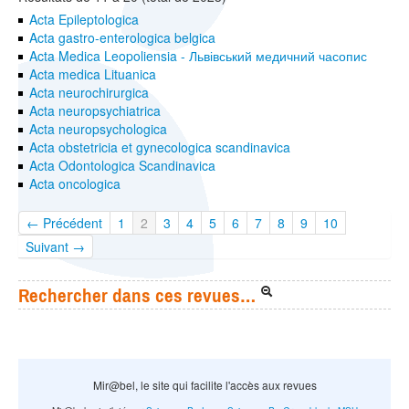
Acta Epileptologica
Acta gastro-enterologica belgica
Acta Medica Leopoliensia - Львівський медичний часопис
Acta medica Lituanica
Acta neurochirurgica
Acta neuropsychiatrica
Acta neuropsychologica
Acta obstetricia et gynecologica scandinavica
Acta Odontologica Scandinavica
Acta oncologica
← Précédent
1
2
3
4
5
6
7
8
9
10
Suivant →
Rechercher dans ces revues…
Mir@bel, le site qui facilite l'accès aux revues