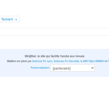
Suivant →
Mir@bel, le site qui facilite l'accès aux revues
Mir@bel est piloté par
Sciences Po Lyon
,
Sciences Po Grenoble
,
la MSH Dijon/RNMSH
et
Personnalisation
: