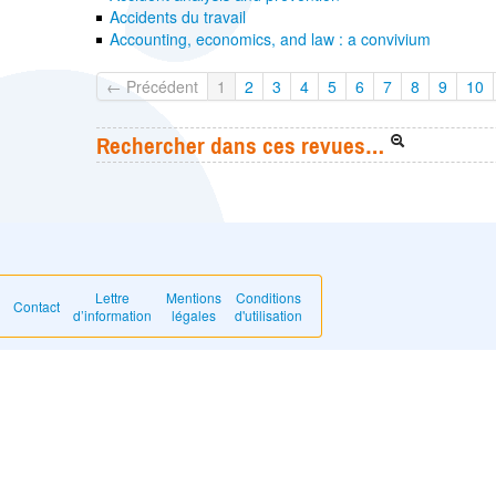
Accidents du travail
Accounting, economics, and law : a convivium
← Précédent
1
2
3
4
5
6
7
8
9
10
Rechercher dans ces revues…
Lettre
Mentions
Conditions
Contact
d’information
légales
d'utilisation