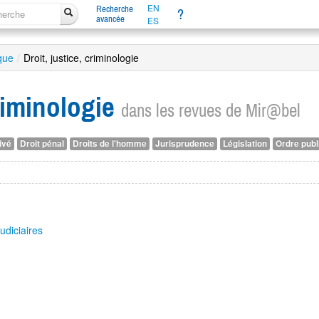
EN
Recherche
?
avancée
ES
ique
/
Droit, justice, criminologie
criminologie
dans les revues de Mir@bel
ivé
Droit pénal
Droits de l'homme
Jurisprudence
Législation
Ordre publ
udiciaires