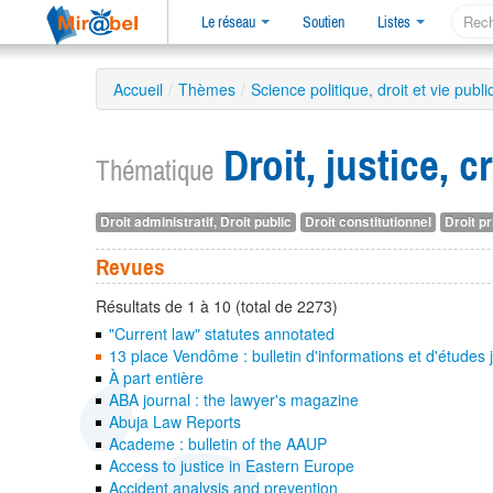
Le réseau
Soutien
Listes
Accueil
/
Thèmes
/
Science politique, droit et vie publ
Droit, justice, 
Thématique
Droit administratif, Droit public
Droit constitutionnel
Droit pr
Revues
Résultats de 1 à 10 (total de 2273)
"Current law" statutes annotated
13 place Vendôme : bulletin d'informations et d'études j
À part entière
ABA journal : the lawyer's magazine
Abuja Law Reports
Academe : bulletin of the AAUP
Access to justice in Eastern Europe
Accident analysis and prevention