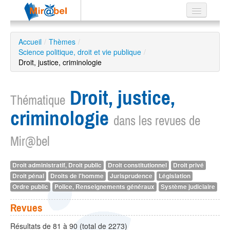
Le réseau
Accueil
/
Thèmes
/
Science politique, droit et vie publique
Soutien
/
Droit, justice, criminologie
Listes
Droit, justice,
Thématique
criminologie
dans les revues de
Recherche
avancée
Mir@bel
EN
ES
Droit administratif, Droit public
Droit constitutionnel
Droit privé
Droit pénal
Droits de l'homme
Jurisprudence
Législation
?
Ordre public
Police, Renseignements généraux
Système judiciaire
Revues
Résultats de 81 à 90 (total de 2273)