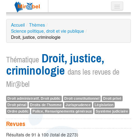
Le réseau
Accueil
/
Thèmes
/
Science politique, droit et vie publique
Soutien
/
Droit, justice, criminologie
Listes
Droit, justice,
Thématique
criminologie
dans les revues de
Recherche
avancée
Mir@bel
EN
ES
Droit administratif, Droit public
Droit constitutionnel
Droit privé
Droit pénal
Droits de l'homme
Jurisprudence
Législation
?
Ordre public
Police, Renseignements généraux
Système judiciaire
Revues
Résultats de 91 à 100 (total de 2273)