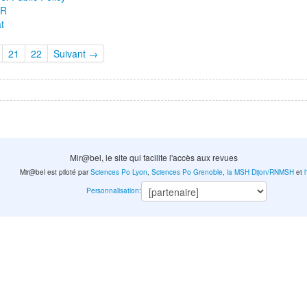
AR
at
21
22
Suivant →
Mir@bel, le site qui facilite l'accès aux revues
Mir@bel est piloté par
Sciences Po Lyon
,
Sciences Po Grenoble
,
la MSH Dijon/RNMSH
et
Personnalisation
: