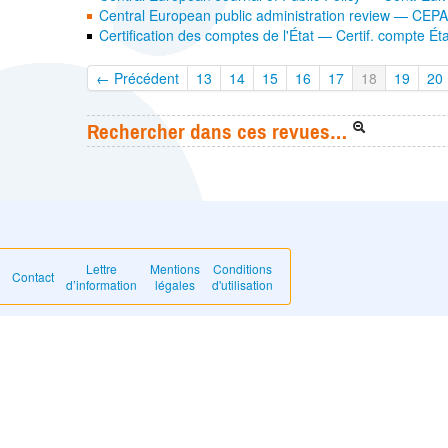
Central European public administration review — CEP
Certification des comptes de l'État — Certif. compte Ét
← Précédent
13
14
15
16
17
18
19
20
Rechercher dans ces revues…
Lettre
Mentions
Conditions
Contact
d’information
légales
d'utilisation