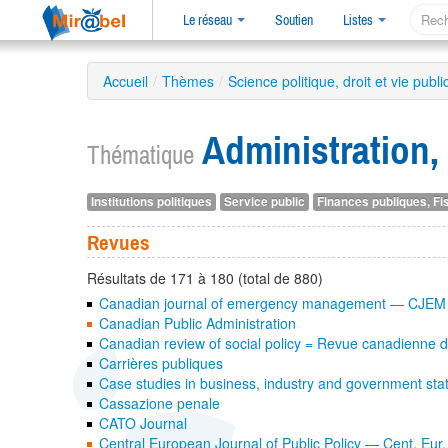
Le réseau
Soutien
Listes
Accueil
/
Thèmes
/
Science politique, droit et vie publ
Administration
Thématique
Institutions politiques
Service public
Finances publiques, Fis
Revues
Résultats de 171 à 180 (total de 880)
Canadian journal of emergency management — CJEM
Canadian Public Administration
Canadian review of social policy = Revue canadienne de
Carrières publiques
Case studies in business, industry and government st
Cassazione penale
CATO Journal
Central European Journal of Public Policy — Cent. Eur. 