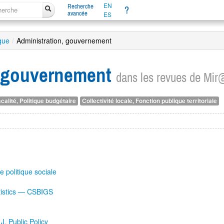
EN
Recherche
?
avancée
ES
ique
/
Administration, gouvernement
, gouvernement
dans les revues de Mir
calité, Politique budgétaire
Collectivité locale, Fonction publique territoriale
 politique sociale
atistics — CSBIGS
J. Public Policy