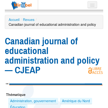
Le réseau
Accueil
/
Revues
/
Canadian journal of educational administration and policy
Soutien
Listes
Canadian journal of
educational
administration and policy
Recherche
avancée
— CJEAP
EN
ES
?
1995
Thématique
Administration, gouvernement
Amérique du Nord
Éducation