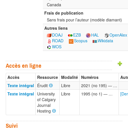
Canada
Frais de publication
Sans frais pour l’auteur (modèle diamant)
Autres liens
DOAJ
EZB
HAL
OpenAlex
ROAD
Scopus
Wikidata
WOS
Accès en ligne
Accès
Ressource
Modalité
Numéros
Aut
Texte intégral
Érudit
Libre
2021 (no 195) — …
Texte intégral
University
Libre
1995 (no 1) — …
[Der
of Calgary
Journal
Hosting
Suivi