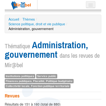
Le réseau
Accueil
/
Thèmes
/
Science politique, droit et vie publique
Soutien
/
Administration, gouvernement
Listes
Administration,
Thématique
gouvernement
dans les revues de
Recherche
avancée
Mir@bel
EN
ES
Institutions politiques
Service public
Finances publiques, Fiscalité, Politique budgétaire
?
Collectivité locale, Fonction publique territoriale
Revues
Résultats de 151 à 160 (total de 880)