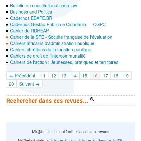
Bulletin on constitutional case-law
Business and Politics
Cadernos EBAPE.BR
Cadernos Gestão Pública e Cidadania — CGPC
Cahier de l'IDHEAP
Cahier de la SFE - Société française de l'évaluation
Cahiers africains d'administration publique
Cahiers chrétiens de la fonction publique
Cahiers de droit de l'intercommunalité
Cahiers de l'action : Jeunesses, pratiques et territoires
← Précédent
11
12
13
14
15
16
17
18
19
20
Suivant →
Rechercher dans ces revues…
Mir@bel, le site qui facilite l'accès aux revues
Mir@bel est piloté par
Sciences Po Lyon
,
Sciences Po Grenoble
,
la MSH