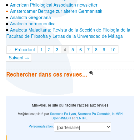
American Philological Association newsletter
Amsterdamer Beiträge zur älteren Germanistik
Analecta Gregoriana
Analecta hermeneutica
Analecta Malacitana: Revista de la Sección de Filología de la
Facultad de Filosofía y Letras de la Universidad de Málaga
← Précédent
1
2
3
4
5
6
7
8
9
10
Suivant →
Rechercher dans ces revues…
Mir@bel, le site qui facilite l'accès aux revues
Mir@bel est piloté par
Sciences Po Lyon
,
Sciences Po Grenoble
,
la MSH
Dijon/RNMSH
et
l'ENTPE
.
Personnalisation
: