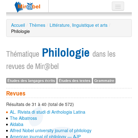
Le réseau
Accueil
/
Thèmes
/
Littérature, linguistique et arts
/
Philologie
Soutien
Listes
Philologie
Thématique
dans les
revues de Mir@bel
Recherche
Études des langages écrits
Études des textes
Grammaire
avancée
EN
Revues
ES
Résultats de 31 à 40 (total de 572)
?
AL. Rivista di studi di Anthologia Latina
The Albatross
Aldaba
Alfred Nobel university journal of philology
American journal of philology — AJP