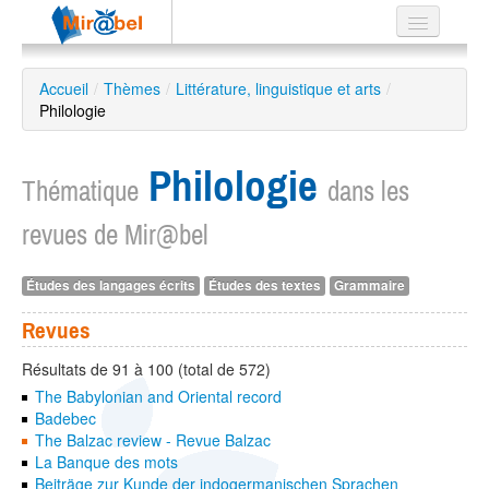
Le réseau
Accueil
/
Thèmes
/
Littérature, linguistique et arts
/
Philologie
Soutien
Listes
Philologie
Thématique
dans les
revues de Mir@bel
Recherche
Études des langages écrits
Études des textes
Grammaire
avancée
EN
Revues
ES
Résultats de 91 à 100 (total de 572)
?
The Babylonian and Oriental record
Badebec
The Balzac review - Revue Balzac
La Banque des mots
Beiträge zur Kunde der indogermanischen Sprachen