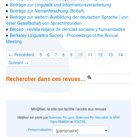
Beiträge zur Linguistik und Informationsverarbeitung
Beiträge zur Namenforschung. Beiheft.
Beiträge zur weitern Ausbildung der deutschen Sprache / von
einer Gesellschaft von Sprachfreunden
Berceo : revista riojana de ciencias sociales y humanidades
Berkeley Linguistics Society : Proceedings of the Annual
Meeting
← Précédent
5
6
7
8
9
10
11
12
13
14
Suivant →
Rechercher dans ces revues…
Mir@bel, le site qui facilite l'accès aux revues
Mir@bel est piloté par
Sciences Po Lyon
,
Sciences Po Grenoble
,
la MSH
Dijon/RNMSH
et
l'ENTPE
.
Personnalisation
: