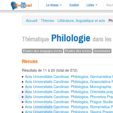
Le réseau
Soutien
Listes
Accueil
/
Thèmes
/
Littérature, linguistique et arts
/
Ph
Philologie
Thématique
dans les
Études des langages écrits
Études des textes
Grammaire
Revues
Résultats de 11 à 20 (total de 572)
Acta Universitatis Carolinae. Philologica, Germanistica
Acta Universitatis Carolinae. Philologica, Graecolatina
Acta Universitatis Carolinae. Philologica, Monographia
Acta Universitatis Carolinae. Philologica, Orientalia pr
Acta Universitatis Carolinae. Philologica, Phonetica Pr
Acta Universitatis Carolinae. Philologica, Prague Studie
Acta Universitatis Carolinae. Philologica, Romanistica 
Acta Universitatis Carolinae. Philologica, Slavica Prage