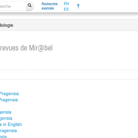
EN
Recherche
?
avancée
ES
ilologie
 revues de Mir@bel
 Pragensia
 Pragensia
agensia
agensia
s in English
Pragensia
nsia