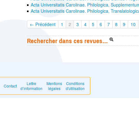
Acta Universitatis Carolinae. Philologica, Supplementu
Acta Universitatis Carolinae. Philologica, Translatologi
← Précédent
1
2
3
4
5
6
7
8
9
10
Rechercher dans ces revues…
Lettre
Mentions
Conditions
Contact
d’information
légales
d'utilisation