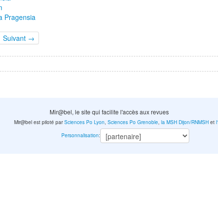
m
ca Pragensia
Suivant →
Mir@bel, le site qui facilite l'accès aux revues
Mir@bel est piloté par
Sciences Po Lyon
,
Sciences Po Grenoble
,
la MSH Dijon/RNMSH
et
Personnalisation
: