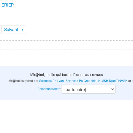
— ERIEP
Suivant →
Mir@bel, le site qui facilite l'accès aux revues
Mir@bel est piloté par
Sciences Po Lyon
,
Sciences Po Grenoble
,
la MSH Dijon/RNMSH
et
Personnalisation
: