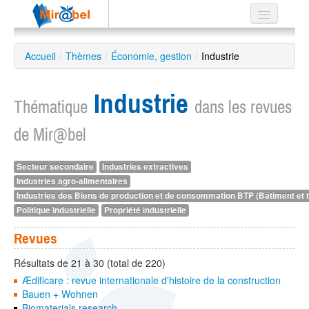
Le réseau
Accueil
/
Thèmes
/
Économie, gestion
/
Industrie
Soutien
Industrie
Listes
Thématique
dans les revues
de Mir@bel
Secteur secondaire
Industries extractives
Recherche
Industries agro-alimentaires
avancée
Industries des Biens de production et de consommation BTP (Bâtiment et t
EN
Politique industrielle
Propriété industrielle
ES
Revues
?
Résultats de 21 à 30 (total de 220)
Ædificare : revue internationale d'histoire de la construction
Bauen + Wohnen
Biomaterials research