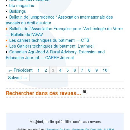
btp magazine
Buildings
Bulletin de jurisprudence / Association internationale des
avocats du droit d'auteur
Bulletin de l'Association Française pour l'Archéologie du Verre
— Bulletin de l'AFAV
Les cahiers techniques du bâtiment — CTB
Les Cahiers techniques du bâtiment. L'annuel
Canadian Agri-food & Rural Advisory, Extension and
Education Journal — CAREE Journal
← Précédent
1
2
3
4
5
6
7
8
9
10
Suivant →
Rechercher dans ces revues…
Mir@bel, le site qui facilite l'accès aux revues
Mir@bel est piloté par
Sciences Po Lyon
,
Sciences Po Grenoble
,
la MSH