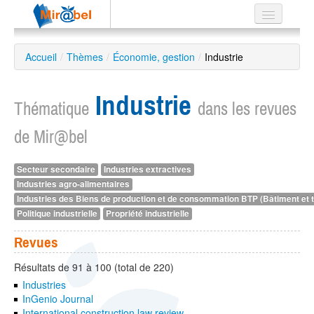
Le réseau
Accueil
/
Thèmes
/
Économie, gestion
/
Industrie
Soutien
Industrie
Listes
Thématique
dans les revues
de Mir@bel
Secteur secondaire
Industries extractives
Recherche
Industries agro-alimentaires
avancée
Industries des Biens de production et de consommation BTP (Bâtiment et t
EN
Politique industrielle
Propriété industrielle
ES
Revues
?
Résultats de 91 à 100 (total de 220)
Industries
InGenio Journal
International construction law review