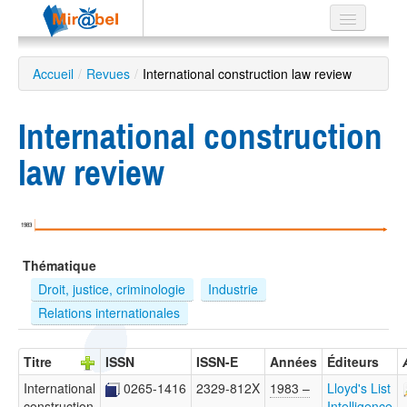
Le réseau
Accueil
/
Revues
/
International construction law review
Soutien
International construction
Listes
law review
Recherche
1983
avancée
Thématique
EN
ES
Droit, justice, criminologie
Industrie
Relations internationales
?
Titre
ISSN
ISSN-E
Années
Éditeurs
International
0265-1416
2329-812X
1983 –
Lloyd's List
construction
…
Intelligence