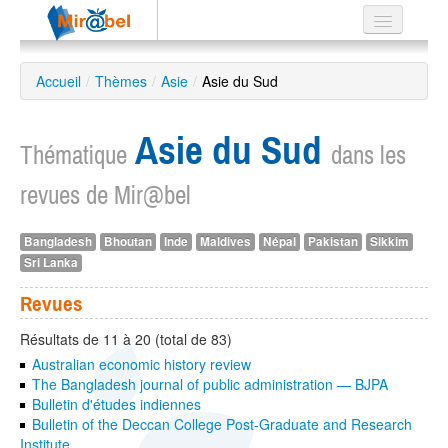
Le réseau
Accueil
/
Thèmes
/
Asie
/
Asie du Sud
Soutien
Asie du Sud
Listes
Thématique
dans les
revues de Mir@bel
Bangladesh
Bhoutan
Inde
Maldives
Népal
Pakistan
Sikkim
Recherche
Sri Lanka
avancée
EN
Revues
ES
Résultats de 11 à 20 (total de 83)
?
Australian economic history review
The Bangladesh journal of public administration — BJPA
Bulletin d'études indiennes
Bulletin of the Deccan College Post-Graduate and Research
Institute