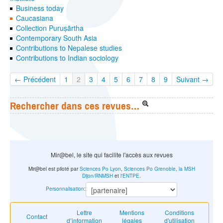
Business today
Caucasiana
Collection Puruṣārtha
Contemporary South Asia
Contributions to Nepalese studies
Contributions to Indian sociology
← Précédent
1
2
3
4
5
6
7
8
9
Suivant →
Rechercher dans ces revues…
Mir@bel, le site qui facilite l'accès aux revues
Mir@bel est piloté par
Sciences Po Lyon
,
Sciences Po Grenoble
,
la MSH
Dijon/RNMSH
et
l'ENTPE
.
Personnalisation
:
Lettre
Mentions
Conditions
Contact
d’information
légales
d'utilisation