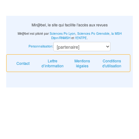
Mir@bel, le site qui facilite l'accès aux revues
Mir@bel est piloté par
Sciences Po Lyon
,
Sciences Po Grenoble
,
la MSH
Dijon/RNMSH
et
l'ENTPE
.
Personnalisation
:
Lettre
Mentions
Conditions
Contact
d’information
légales
d'utilisation