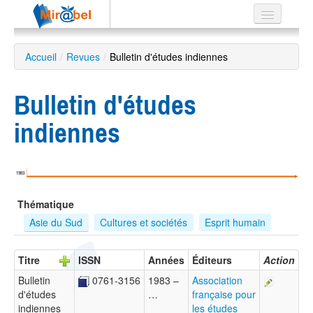
Le réseau
Accueil
/
Revues
/
Bulletin d'études indiennes
Soutien
Bulletin d'études
Listes
indiennes
Recherche
1983
avancée
Thématique
EN
ES
Asie du Sud
Cultures et sociétés
Esprit humain
?
Titre
ISSN
Années
Éditeurs
Action
Bulletin
0761-3156
1983 –
Association
d'études
…
française pour
indiennes
les études