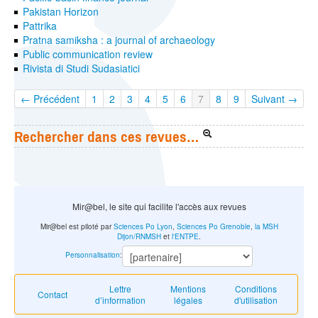
Pakistan Horizon
Pattrika
Pratna samiksha : a journal of archaeology
Public communication review
Rivista di Studi Sudasiatici
← Précédent
1
2
3
4
5
6
7
8
9
Suivant →
Rechercher dans ces revues…
Mir@bel, le site qui facilite l'accès aux revues
Mir@bel est piloté par
Sciences Po Lyon
,
Sciences Po Grenoble
,
la MSH
Dijon/RNMSH
et
l'ENTPE
.
Personnalisation
:
Lettre
Mentions
Conditions
Contact
d’information
légales
d'utilisation