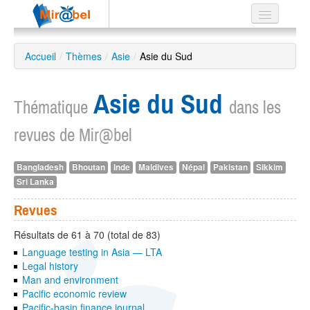
Le réseau
Accueil
/
Thèmes
/
Asie
/
Asie du Sud
Soutien
Asie du Sud
Listes
Thématique
dans les
revues de Mir@bel
Bangladesh
Bhoutan
Inde
Maldives
Népal
Pakistan
Sikkim
Recherche
Sri Lanka
avancée
EN
Revues
ES
Résultats de 61 à 70 (total de 83)
?
Language testing in Asia — LTA
Legal history
Man and environment
Pacific economic review
Pacific-basin finance journal