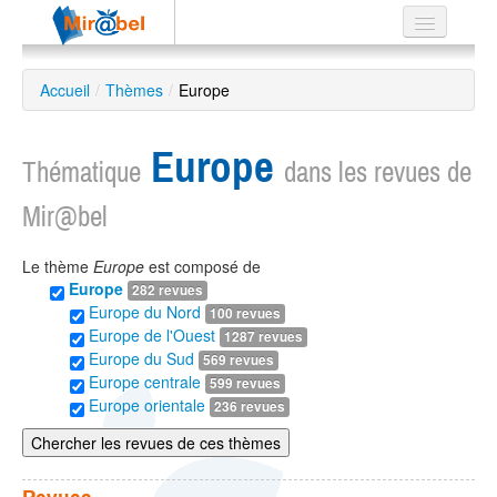
Le réseau
Accueil
/
Thèmes
/
Europe
Soutien
Europe
Listes
Thématique
dans les revues de
Mir@bel
Le thème
Europe
est composé de
Recherche
Europe
282 revues
avancée
Europe du Nord
100 revues
EN
Europe de l'Ouest
1287 revues
ES
Europe du Sud
569 revues
Europe centrale
599 revues
?
Europe orientale
236 revues
Chercher les revues de ces thèmes