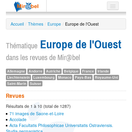
Le réseau
Accueil
/
Thèmes
/
Europe
/
Europe de l'Ouest
Soutien
Europe de l'Ouest
Listes
Thématique
dans les revues de Mir@bel
Allemagne
Andorre
Autriche
Belgique
France
Irlande
Recherche
Liechtenstein
Luxembourg
Monaco
Pays-Bas
Royaume-Uni
avancée
Saint-Marin
Suisse
EN
ES
Revues
?
Résultats de 1 à 10 (total de 1287)
71 images de Saone-et-Loire
Accolade
Acta Facultatis Philosophicae Universitatis Ostraviensis.
Studia germanistica