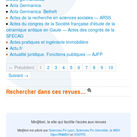
Acta Germanica
Acta Germanica. Beiheft
Actes de la recherche en sciences sociales — ARSS
Actes du congrès de la Société française d'étude de la
céramique antique en Gaule — Actes des congrès de la
SFECAG
Actes pratiques et ingénierie immobilière
Actu.fr
Actualité juridique. Fonctions publiques — AJFP
← Précédent
1
2
3
4
5
6
7
8
9
10
Suivant →
Rechercher dans ces revues…
Mir@bel, le site qui facilite l'accès aux revues
Mir@bel est piloté par
Sciences Po Lyon
,
Sciences Po Grenoble
,
la MSH
Dijon/RNMSH
et
l'ENTPE
.