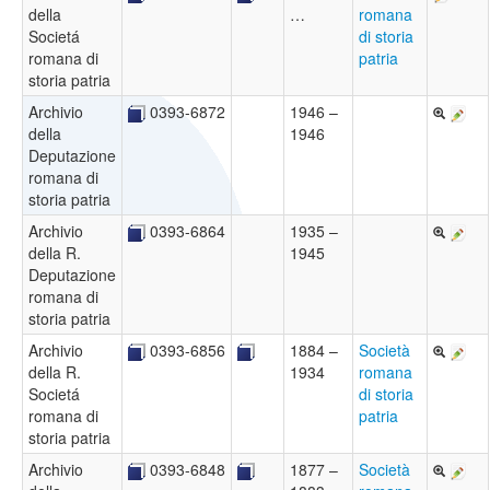
della
…
romana
Societá
di storia
romana di
patria
storia patria
Archivio
0393-6872
1946 –
della
1946
Deputazione
romana di
storia patria
Archivio
0393-6864
1935 –
della R.
1945
Deputazione
romana di
storia patria
Archivio
0393-6856
1884 –
Società
della R.
1934
romana
Societá
di storia
romana di
patria
storia patria
Archivio
0393-6848
1877 –
Società