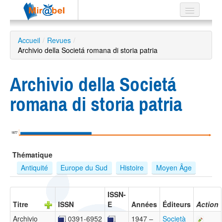
Le réseau
Accueil
/
Revues
/
Archivio della Societá romana di storia patria
Soutien
Listes
Archivio della Societá
romana di storia patria
Recherche
avancée
1877
EN
Thématique
ES
Antiquité
Europe du Sud
Histoire
Moyen Âge
?
ISSN-
Titre
ISSN
E
Années
Éditeurs
Action
Archivio
0391-6952
1947 –
Società