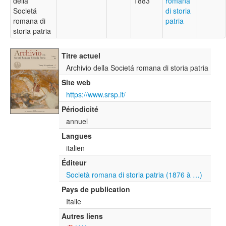
della
1883
romana
Societá
di storia
romana di
patria
storia patria
Titre actuel
Archivio della Societá romana di storia patria
Site web
https://www.srsp.it/
Périodicité
annuel
Langues
italien
Éditeur
Società romana di storia patria (1876 à …)
Pays de publication
Italie
Autres liens