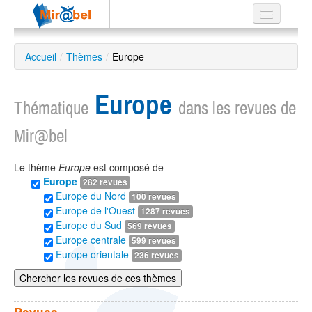
Le réseau
Accueil
/
Thèmes
/
Europe
Soutien
Europe
Listes
Thématique
dans les revues de
Mir@bel
Le thème
Europe
est composé de
Recherche
Europe
282 revues
avancée
Europe du Nord
100 revues
EN
Europe de l'Ouest
1287 revues
ES
Europe du Sud
569 revues
Europe centrale
599 revues
?
Europe orientale
236 revues
Chercher les revues de ces thèmes