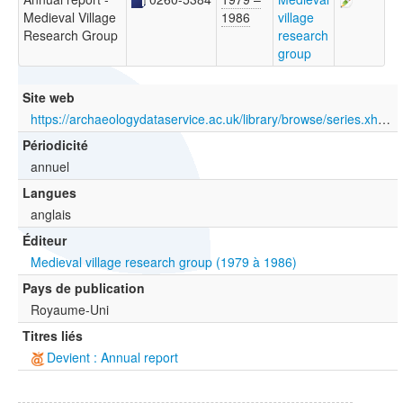
Medieval Village
1986
village
Research Group
research
group
Site web
https://archaeologydataservice.ac.uk/library/browse/series.xhtml?recordId=1000421&recordType=Monograph
Périodicité
annuel
Langues
anglais
Éditeur
Medieval village research group (1979 à 1986)
Pays de publication
Royaume-Uni
Titres liés
Devient : Annual report