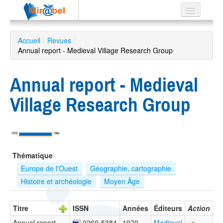
Le réseau
Accueil
/
Revues
/
Annual report - Medieval Village Research Group
Soutien
Listes
Annual report - Medieval
Village Research Group
Recherche
avancée
1979
1986
EN
Thématique
ES
Europe de l'Ouest
Géographie, cartographie
?
Histoire et archéologie
Moyen Âge
Titre
ISSN
Années
Éditeurs
Action
Annual report -
0260-5384
1979 –
Medieval