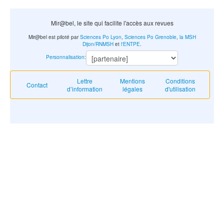
Mir@bel, le site qui facilite l'accès aux revues
Mir@bel est piloté par
Sciences Po Lyon
,
Sciences Po Grenoble
,
la MSH
Dijon/RNMSH
et
l'ENTPE
.
Personnalisation
:
Lettre
Mentions
Conditions
Contact
d’information
légales
d'utilisation