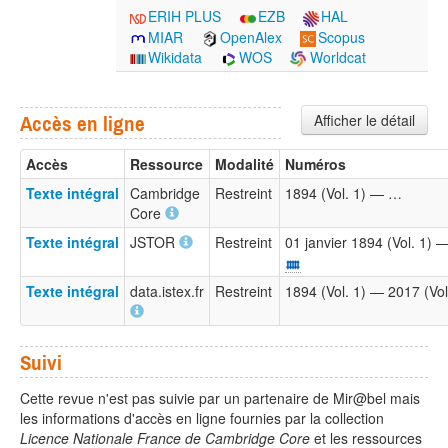
ERIH PLUS
EZB
HAL
MIAR
OpenAlex
Scopus
Wikidata
WOS
Worldcat
Afficher le détail
Accès en ligne
Accès
Ressource
Modalité
Numéros
Texte intégral
Cambridge
Restreint
1894 (Vol. 1) — …
Core
Texte intégral
JSTOR
Restreint
01 janvier 1894 (Vol. 1)
Texte intégral
data.istex.fr
Restreint
1894 (Vol. 1) — 2017 (Vol
Suivi
Cette revue n'est pas suivie par un partenaire de Mir@bel mais
les informations d'accès en ligne fournies par la collection
Licence Nationale France de Cambridge Core
et les ressources