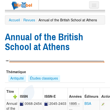
Le réseau
Accueil
/
Revues
/
Annual of the British School at Athens
Soutien
Annual of the British
Listes
School at Athens
Recherche
1895
avancée
Thématique
EN
ES
Antiquité
Études classiques
?
Titre
ISSN
ISSN-E
Années
Éditeurs
Acti
Annual
0068-2454
2045-2403
1895 –
BSA
of the
…