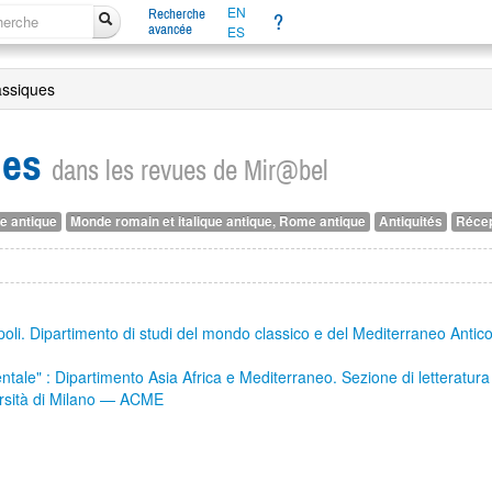
EN
Recherche
?
avancée
ES
assiques
ues
dans les revues de Mir@bel
e antique
Monde romain et italique antique, Rome antique
Antiquités
Récep
 Napoli. Dipartimento di studi del mondo classico e del Mediterraneo Anti
orientale" : Dipartimento Asia Africa e Mediterraneo. Sezione di letterat
iversità di Milano — ACME