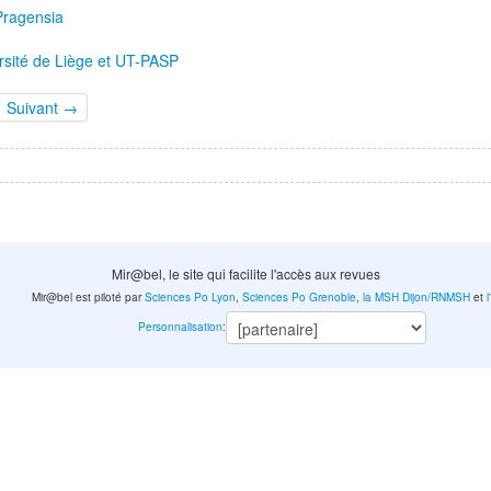
 Pragensia
sité de Liège et UT-PASP
Suivant →
Mir@bel, le site qui facilite l'accès aux revues
Mir@bel est piloté par
Sciences Po Lyon
,
Sciences Po Grenoble
,
la MSH Dijon/RNMSH
et
Personnalisation
: