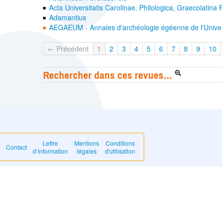
Acta Universitatis Carolinae. Philologica, Graecolatina
Adamantius
AEGAEUM - Annales d'archéologie égéenne de l'Univer
← Précédent
1
2
3
4
5
6
7
8
9
10
Rechercher dans ces revues…
Lettre
Mentions
Conditions
Contact
d’information
légales
d'utilisation