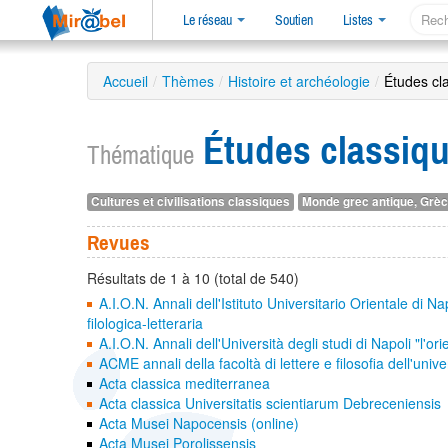
Le réseau
Soutien
Listes
Accueil
/
Thèmes
/
Histoire et archéologie
/
Études cl
Études classiq
Thématique
Cultures et civilisations classiques
Monde grec antique, Grèc
Revues
Résultats de 1 à 10 (total de 540)
A.I.O.N. Annali dell'Istituto Universitario Orientale di
filologica-letteraria
A.I.O.N. Annali dell'Università degli studi di Napoli "l'
ACME annali della facoltà di lettere e filosofia dell'un
Acta classica mediterranea
Acta classica Universitatis scientiarum Debreceniensis
Acta Musei Napocensis (online)
Acta Musei Porolissensis