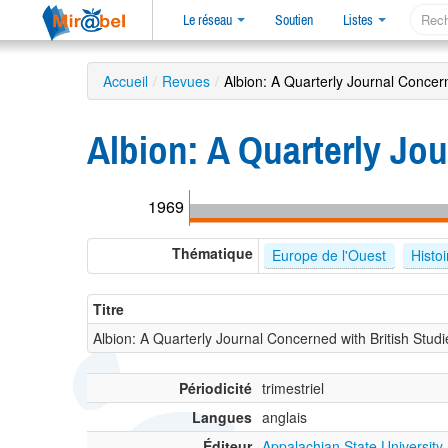
Le réseau
Soutien
Listes
Accueil
/
Revues
/
Albion: A Quarterly Journal Concern
Albion: A Quarterly Jou
1969
Thématique
Europe de l'Ouest
Histoi
Titre
Albion: A Quarterly Journal Concerned with British Studi
Périodicité
trimestriel
Langues
anglais
Éditeur
Appalachian State University