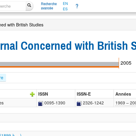
EN
Recherche
?
avancée
ES
ed with British Studies
rnal Concerned with British 
2005
re
ISSN
ISSN-E
Années
es
0095-1390
2326-1242
1969 – 20
 (1899 à …)