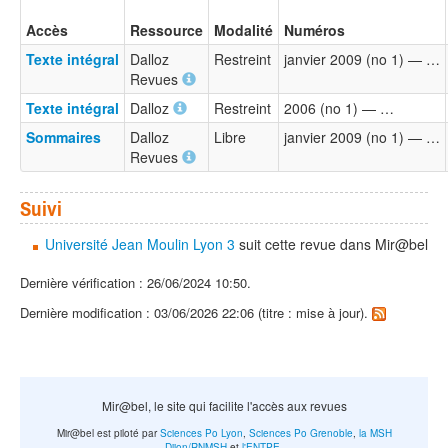
Accès
Ressource
Modalité
Numéros
Texte intégral
Dalloz
Restreint
janvier 2009 (no 1) — …
Revues
Texte intégral
Dalloz
Restreint
2006 (no 1) — …
Sommaires
Dalloz
Libre
janvier 2009 (no 1) — …
Revues
Suivi
Université Jean Moulin Lyon 3
suit cette revue dans Mir@bel
Dernière vérification : 26/06/2024 10:50.
Dernière modification : 03/06/2026 22:06 (titre : mise à jour).
Mir@bel, le site qui facilite l'accès aux revues
Mir@bel est piloté par
Sciences Po Lyon
,
Sciences Po Grenoble
,
la MSH
Dijon/RNMSH
et
l'ENTPE
.