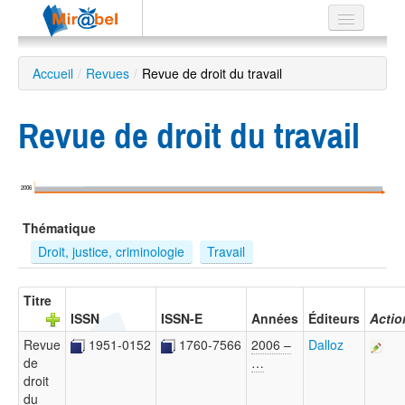
Le réseau
Accueil
/
Revues
/
Revue de droit du travail
Soutien
Revue de droit du travail
Listes
2006
Recherche
Thématique
avancée
Droit, justice, criminologie
Travail
EN
ES
Titre
ISSN
ISSN-E
Années
Éditeurs
Actio
?
Revue
1951-0152
1760-7566
2006 –
Dalloz
de
…
droit
du