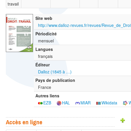
travail
Site web
Périodicité
mensuel
Langues
français
Éditeur
Dalloz (1845 à …)
Pays de publication
France
Autres liens
EZB
HAL
MIAR
Wikidata
W
Accès en ligne