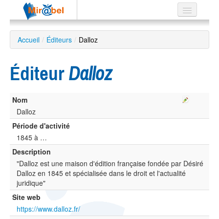
Le réseau
Accueil
/
Éditeurs
/
Dalloz
Soutien
Éditeur
Dalloz
Listes
Nom
Dalloz
Recherche
Période d'activité
avancée
1845 à …
EN
Description
ES
"Dalloz est une maison d'édition française fondée par Désiré
?
Dalloz en 1845 et spécialisée dans le droit et l'actualité
juridique"
Site web
https://www.dalloz.fr/