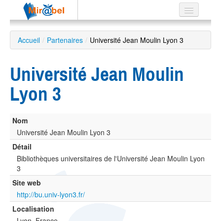
Le réseau
Accueil
/
Partenaires
/
Université Jean Moulin Lyon 3
Soutien
Université Jean Moulin
Listes
Lyon 3
Nom
Recherche
avancée
Université Jean Moulin Lyon 3
Détail
EN
ES
Bibliothèques universitaires de l'Université Jean Moulin Lyon
3
?
Site web
http://bu.univ-lyon3.fr/
Localisation
Lyon, France