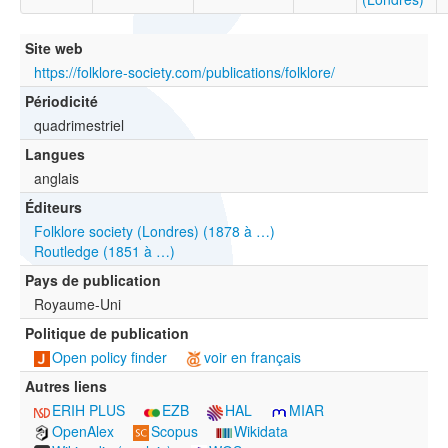
Site web
https://folklore-society.com/publications/folklore/
Périodicité
quadrimestriel
Langues
anglais
Éditeurs
Folklore society (Londres) (1878 à …)
Routledge (1851 à …)
Pays de publication
Royaume-Uni
Politique de publication
Open policy finder
voir en français
Autres liens
ERIH PLUS
EZB
HAL
MIAR
OpenAlex
Scopus
Wikidata