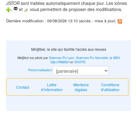
JSTOR
sont traitées automatiquement chaque jour. Les icônes
,
et
vous permettent de proposer des modifications.
Dernière modification : 09/08/2026 13:10 (accès : mise à jour).
Mir@bel, le site qui facilite l'accès aux revues
Mir@bel est piloté par
Sciences Po Lyon
,
Sciences Po Grenoble
,
la MSH
Dijon/RNMSH
et
l'ENTPE
.
Personnalisation
:
Lettre
Mentions
Conditions
Contact
d’information
légales
d'utilisation