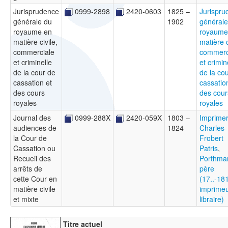
Jurisprudence
0999-2898
2420-0603
1825 –
Jurispru
générale du
1902
générale
royaume en
royaume
matière civile,
matière c
commerciale
commerc
et criminelle
et crimin
de la cour de
de la co
cassation et
cassatio
des cours
des cour
royales
royales
Journal des
0999-288X
2420-059X
1803 –
Imprimer
audiences de
1824
Charles-
la Cour de
Frobert
Cassation ou
Patris
,
Recueil des
Porthma
arrêts de
père
cette Cour en
(17..-18
matière civile
imprimeu
et mixte
libraire)
Titre actuel