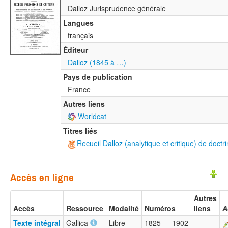
Dalloz Jurisprudence générale
Langues
français
Éditeur
Dalloz (1845 à …)
Pays de publication
France
Autres liens
Worldcat
Titres liés
Recueil Dalloz (analytique et critique) de doctri
Accès en ligne
Autres
Accès
Ressource
Modalité
Numéros
liens
A
Texte intégral
Gallica
Libre
1825 — 1902