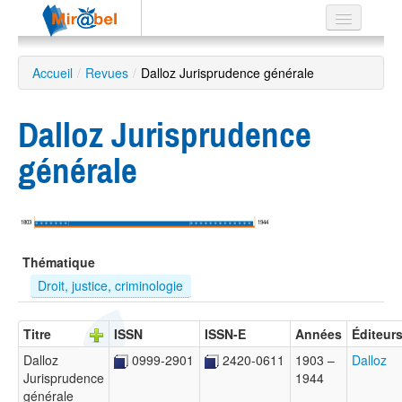
Le réseau
Accueil
/
Revues
/
Dalloz Jurisprudence générale
Soutien
Dalloz Jurisprudence
Listes
générale
Recherche
1803
1944
avancée
Thématique
EN
ES
Droit, justice, criminologie
?
Titre
ISSN
ISSN-E
Années
Éditeur
Dalloz
0999-2901
2420-0611
1903 –
Dalloz
Jurisprudence
1944
générale