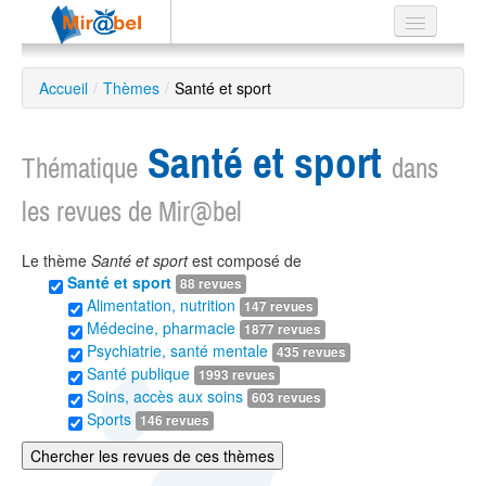
Le réseau
Accueil
/
Thèmes
/
Santé et sport
Soutien
Santé et sport
Listes
Thématique
dans
les revues de Mir@bel
Le thème
Santé et sport
est composé de
Recherche
Santé et sport
88 revues
avancée
Alimentation, nutrition
147 revues
EN
Médecine, pharmacie
1877 revues
ES
Psychiatrie, santé mentale
435 revues
Santé publique
1993 revues
?
Soins, accès aux soins
603 revues
Sports
146 revues
Chercher les revues de ces thèmes