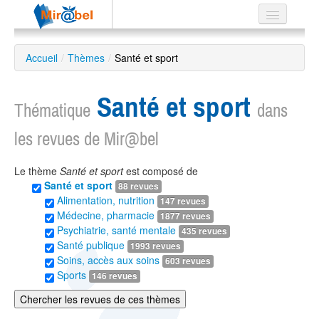
Le réseau
Accueil
/
Thèmes
/
Santé et sport
Soutien
Santé et sport
Listes
Thématique
dans
les revues de Mir@bel
Le thème
Santé et sport
est composé de
Recherche
Santé et sport
88 revues
avancée
Alimentation, nutrition
147 revues
EN
Médecine, pharmacie
1877 revues
ES
Psychiatrie, santé mentale
435 revues
Santé publique
1993 revues
?
Soins, accès aux soins
603 revues
Sports
146 revues
Chercher les revues de ces thèmes