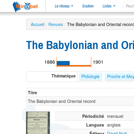
Le réseau
Soutien
Listes
Accueil
/
Revues
/
The Babylonian and Oriental recor
The Babylonian and Ori
1886
1901
Thématique
Philologie
Proche et Moy
Titre
The Babylonian and Oriental record
Périodicité
mensuel
Langues
anglais
Éditeur
David Nutt