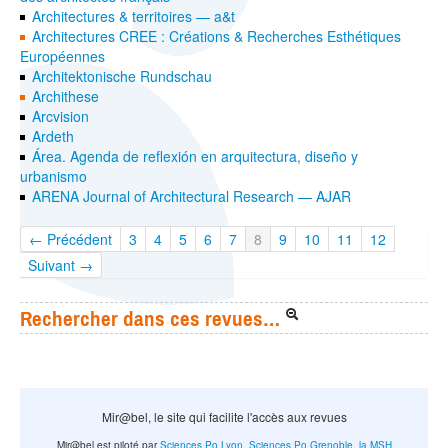
Architectures & territoires — a&t
Architectures CREE : Créations & Recherches Esthétiques
Européennes
Architektonische Rundschau
Archithese
Arcvision
Ardeth
Área. Agenda de reflexión en arquitectura, diseño y
urbanismo
ARENA Journal of Architectural Research — AJAR
← Précédent
3
4
5
6
7
8
9
10
11
12
Suivant →
Rechercher dans ces revues…
Mir@bel, le site qui facilite l'accès aux revues
Mir@bel est piloté par
Sciences Po Lyon
,
Sciences Po Grenoble
,
la MSH