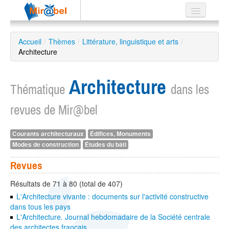
Le réseau
Accueil
/
Thèmes
/
Littérature, linguistique et arts
/
Architecture
Soutien
Listes
Architecture
Thématique
dans les
revues de Mir@bel
Recherche
Courants architecturaux
Édifices, Monuments
avancée
Modes de construction
Études du bâti
EN
ES
Revues
?
Résultats de 71 à 80 (total de 407)
L'Architecture vivante : documents sur l'activité constructive
dans tous les pays
L'Architecture. Journal hebdomadaire de la Société centrale
des architectes français