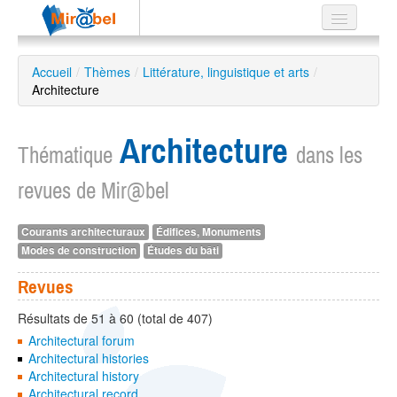
Le réseau
Accueil
/
Thèmes
/
Littérature, linguistique et arts
/
Architecture
Soutien
Listes
Architecture
Thématique
dans les
revues de Mir@bel
Recherche
Courants architecturaux
Édifices, Monuments
avancée
Modes de construction
Études du bâti
EN
ES
Revues
?
Résultats de 51 à 60 (total de 407)
Architectural forum
Architectural histories
Architectural history
Architectural record