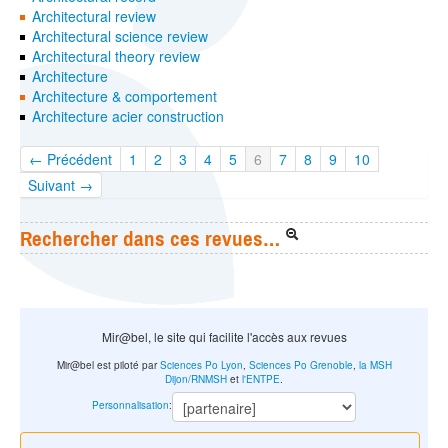
Architectural review
Architectural science review
Architectural theory review
Architecture
Architecture & comportement
Architecture acier construction
← Précédent
1
2
3
4
5
6
7
8
9
10
Suivant →
Rechercher dans ces revues…
Mir@bel, le site qui facilite l'accès aux revues
Mir@bel est piloté par
Sciences Po Lyon
,
Sciences Po Grenoble
,
la MSH
Dijon/RNMSH
et
l'ENTPE
.
Personnalisation
: