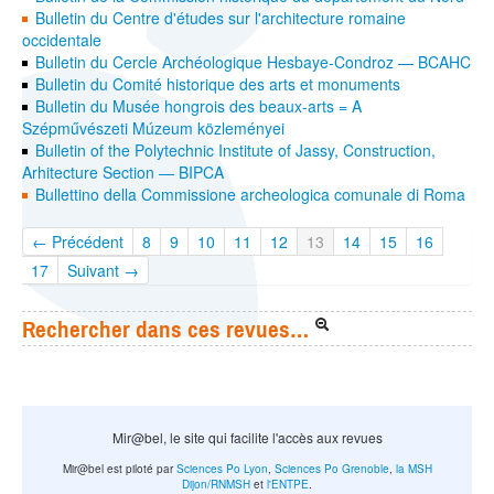
Bulletin du Centre d'études sur l'architecture romaine
occidentale
Bulletin du Cercle Archéologique Hesbaye-Condroz — BCAHC
Bulletin du Comité historique des arts et monuments
Bulletin du Musée hongrois des beaux-arts = A
Szépművészeti Múzeum közleményei
Bulletin of the Polytechnic Institute of Jassy, Construction,
Arhitecture Section — BIPCA
Bullettino della Commissione archeologica comunale di Roma
← Précédent
8
9
10
11
12
13
14
15
16
17
Suivant →
Rechercher dans ces revues…
Mir@bel, le site qui facilite l'accès aux revues
Mir@bel est piloté par
Sciences Po Lyon
,
Sciences Po Grenoble
,
la MSH
Dijon/RNMSH
et
l'ENTPE
.