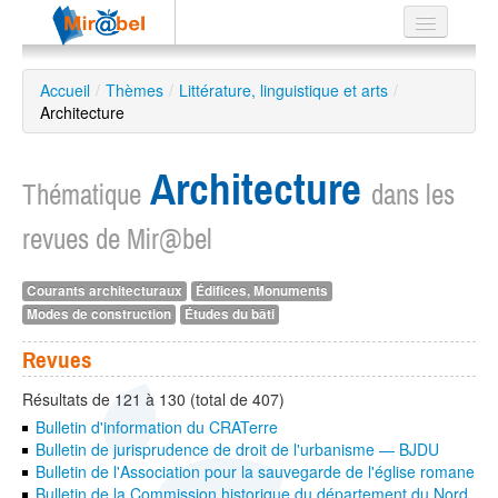
Le réseau
Accueil
/
Thèmes
/
Littérature, linguistique et arts
/
Architecture
Soutien
Listes
Architecture
Thématique
dans les
revues de Mir@bel
Recherche
Courants architecturaux
Édifices, Monuments
avancée
Modes de construction
Études du bâti
EN
ES
Revues
?
Résultats de 121 à 130 (total de 407)
Bulletin d'information du CRATerre
Bulletin de jurisprudence de droit de l'urbanisme — BJDU
Bulletin de l'Association pour la sauvegarde de l'église romane
Bulletin de la Commission historique du département du Nord