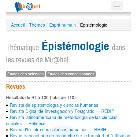
Le réseau
Accueil
/
Thèmes
/
Esprit humain
/
Épistémologie
Soutien
Épistémologie
Listes
Thématique
dans
les revues de Mir@bel
Études des sciences
Études des connaissances
Recherche
avancée
Revues
EN
ES
Résultats de 91 à 100 (total de 110)
Revista de epistemología y ciencias humanas
?
Revista Digital de Investigación y Postgrado — REDIP
Revista latinoamericana de metodología de las ciencias
sociales — Relmecs
Revue d'histoire des sciences humaines — RHSH
Revue francophone de recherche sur le transfert et l'utilisation