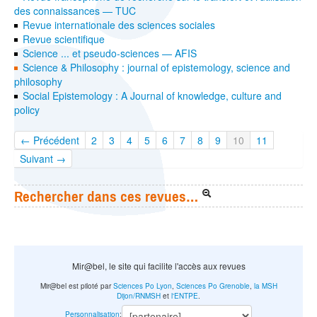
des connaissances — TUC
Revue internationale des sciences sociales
Revue scientifique
Science ... et pseudo-sciences — AFIS
Science & Philosophy : journal of epistemology, science and
philosophy
Social Epistemology : A Journal of knowledge, culture and
policy
← Précédent
2
3
4
5
6
7
8
9
10
11
Suivant →
Rechercher dans ces revues…
Mir@bel, le site qui facilite l'accès aux revues
Mir@bel est piloté par
Sciences Po Lyon
,
Sciences Po Grenoble
,
la MSH
Dijon/RNMSH
et
l'ENTPE
.
Personnalisation
: