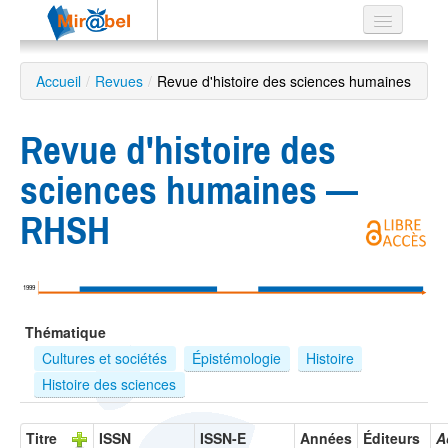
Le réseau
Accueil
/
Revues
/
Revue d'histoire des sciences humaines
Soutien
Revue d'histoire des
Listes
sciences humaines —
RHSH
Recherche
avancée
1999
EN
ES
Thématique
?
Cultures et sociétés
Épistémologie
Histoire
Histoire des sciences
Titre
ISSN
ISSN-E
Années
Éditeurs
A