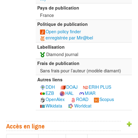
Pays de publication
France
Politique de publication
Open policy finder
enregistrée par Mir@bel
Labellisation
Diamond journal
Frais de publication
Sans frais pour l’auteur (modèle diamant)
Autres liens
DDH
DOAJ
ERIH PLUS
EZB
HAL
MIAR
OpenAlex
ROAD
Scopus
Wikidata
Worldcat
Accès en ligne