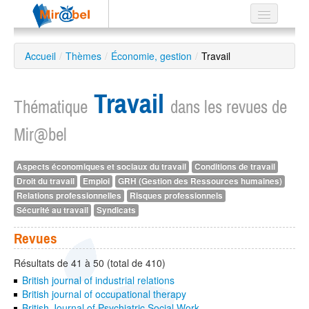
Le réseau
Accueil
/
Thèmes
/
Économie, gestion
/
Travail
Soutien
Travail
Listes
Thématique
dans les revues de
Mir@bel
Aspects économiques et sociaux du travail
Conditions de travail
Recherche
Droit du travail
Emploi
GRH (Gestion des Ressources humaines)
avancée
Relations professionnelles
Risques professionnels
EN
Sécurité au travail
Syndicats
ES
Revues
?
Résultats de 41 à 50 (total de 410)
British journal of industrial relations
British journal of occupational therapy
British Journal of Psychiatric Social Work