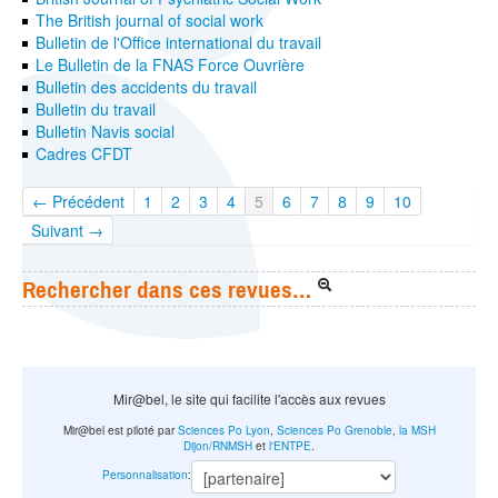
The British journal of social work
Bulletin de l'Office international du travail
Le Bulletin de la FNAS Force Ouvrière
Bulletin des accidents du travail
Bulletin du travail
Bulletin Navis social
Cadres CFDT
← Précédent
1
2
3
4
5
6
7
8
9
10
Suivant →
Rechercher dans ces revues…
Mir@bel, le site qui facilite l'accès aux revues
Mir@bel est piloté par
Sciences Po Lyon
,
Sciences Po Grenoble
,
la MSH
Dijon/RNMSH
et
l'ENTPE
.
Personnalisation
: