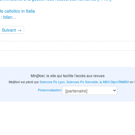
e cattolico in Italia
 bilan...
Suivant →
Mir@bel, le site qui facilite l'accès aux revues
Mir@bel est piloté par
Sciences Po Lyon
,
Sciences Po Grenoble
,
la MSH Dijon/RNMSH
et
Personnalisation
: