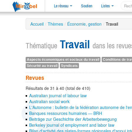
Le réseau
Soutien
Listes
Accueil
/
Thèmes
/
Économie, gestion
/
Travail
Travail
Thématique
dans les revu
Aspects économiques et sociaux du travail
Conditions de tra
Sécurité au travail
Syndicats
Revues
Résultats de 31 à 40 (total de 410)
Australian journal of labour law
Australian social work
L'Autonome : bulletin de la fédération autonome de l'
Banques ressources humaines — BRH
Beiträge zur Geschichte der Arbeiterbewegung
Berkeley journal of employment and labor law
Bilan d'activité des plates-formes régionales d'appui i