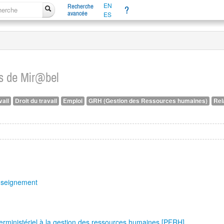
EN
Recherche
?
avancée
ES
es de Mir@bel
vail
Droit du travail
Emploi
GRH (Gestion des Ressources humaines)
Rel
enseignement
nterministériel à la gestion des ressources humaines [PFRH]