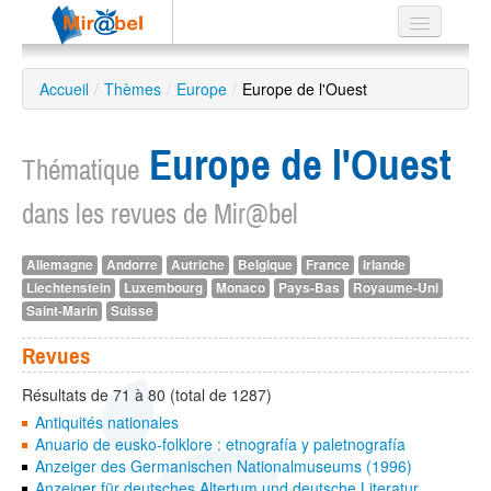
Le réseau
Accueil
/
Thèmes
/
Europe
/
Europe de l'Ouest
Soutien
Europe de l'Ouest
Listes
Thématique
dans les revues de Mir@bel
Allemagne
Andorre
Autriche
Belgique
France
Irlande
Recherche
Liechtenstein
Luxembourg
Monaco
Pays-Bas
Royaume-Uni
avancée
Saint-Marin
Suisse
EN
ES
Revues
?
Résultats de 71 à 80 (total de 1287)
Antiquités nationales
Anuario de eusko-folklore : etnografía y paletnografía
Anzeiger des Germanischen Nationalmuseums (1996)
Anzeiger für deutsches Altertum und deutsche Literatur