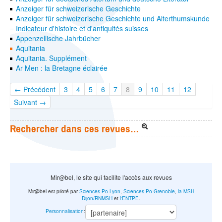
Anzeiger für schweizerische Geschichte
Anzeiger für schweizerische Geschichte und Alterthumskunde
= Indicateur d'histoire et d'antiquités suisses
Appenzellische Jahrbücher
Aquitania
Aquitania. Supplément
Ar Men : la Bretagne éclairée
← Précédent
3
4
5
6
7
8
9
10
11
12
Suivant →
Rechercher dans ces revues…
Mir@bel, le site qui facilite l'accès aux revues
Mir@bel est piloté par
Sciences Po Lyon
,
Sciences Po Grenoble
,
la MSH
Dijon/RNMSH
et
l'ENTPE
.
Personnalisation
: